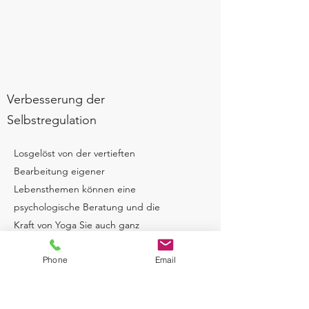
Verbesserung der
Selbstregulation
Losgelöst von der vertieften
Bearbeitung eigener
Lebensthemen können eine
psychologische Beratung und die
Kraft von Yoga Sie auch ganz
lebenspraktisch in Ihrem Alltag
Phone
Email
unterstützen.
Haben Sie volle Tage, an denen sie
kaum zu einer Pause kommen?